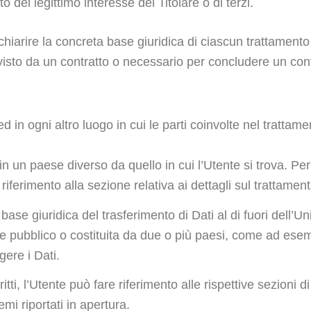
 del legittimo interesse del Titolare o di terzi.
hiarire la concreta base giuridica di ciascun trattamento 
evisto da un contratto o necessario per concludere un cont
ed in ogni altro luogo in cui le parti coinvolte nel trattam
in un paese diverso da quello in cui l’Utente si trova. Per 
riferimento alla sezione relativa ai dettagli sul trattamen
a base giuridica del trasferimento di Dati al di fuori dell
ale pubblico o costituita da due o più paesi, come ad es
gere i Dati.
ti, l’Utente può fare riferimento alle rispettive sezioni
mi riportati in apertura.