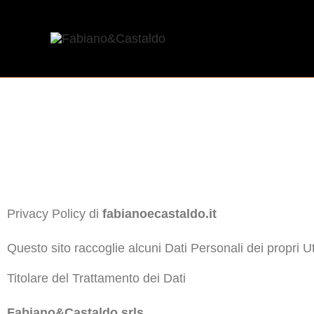
Vai
al
contenuto
Privacy Policy di
fabianoecastaldo.it
Questo sito raccoglie alcuni Dati Personali dei propri Ut
Titolare del Trattamento dei Dati
Fabiano&Castaldo srls